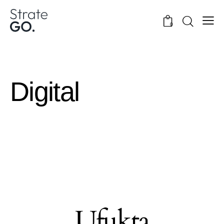
0
Digital
Ufukta