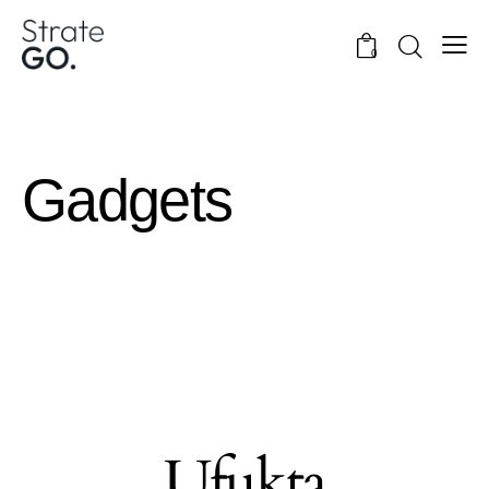
0
Gadgets
Ufukta