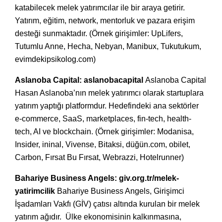
katabilecek melek yatırımcılar ile bir araya getirir.
Yatırım, eğitim, network, mentorluk ve pazara erişim
desteği sunmaktadır. (Örnek girişimler: UpLifers,
Tutumlu Anne, Hecha, Nebyan, Manibux, Tukutukum,
evimdekipsikolog.com)
Aslanoba Capital:
aslanobacapital
Aslanoba Capital
Hasan Aslanoba’nın melek yatırımcı olarak startuplara
yatırım yaptığı platformdur. Hedefindeki ana sektörler
e-commerce, SaaS, marketplaces, fin-tech, health-
tech, AI ve blockchain. (Örnek girişimler: Modanisa,
Insider, ininal, Vivense, Bitaksi, düğün.com, obilet,
Carbon, Fırsat Bu Fırsat, Webrazzi, Hotelrunner)
Bahariye Business Angels:
giv.org.tr/melek-
yatirimcilik
Bahariye Business Angels, Girişimci
İşadamları Vakfı (GİV) çatısı altında kurulan bir melek
yatırım ağıdır. Ülke ekonomisinin kalkınmasına,