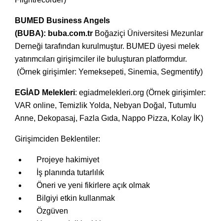
BUMED Business Angels
(BUBA):
buba.com.tr
Boğaziçi Üniversitesi Mezunlar
Derneği tarafından kurulmuştur. BUMED üyesi melek
yatırımcıları girişimciler ile buluşturan platformdur.
(Örnek girişimler: Yemeksepeti, Sinemia, Segmentify)
EGİAD
Melekleri
:
egiadmelekleri.org
(Örnek girişimler:
VAR online, Temizlik Yolda, Nebyan Doğal, Tutumlu
Anne, Dekopasaj, Fazla Gıda, Nappo Pizza, Kolay İK)
Girişimciden Beklentiler:
Projeye hakimiyet
İş planında tutarlılık
Öneri ve yeni fikirlere açık olmak
Bilgiyi etkin kullanmak
Özgüven