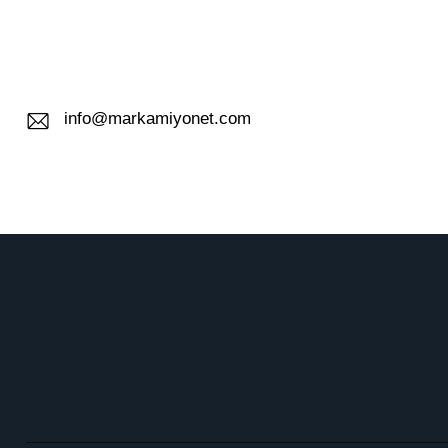
info@markamiyonet.com
E-
m
ail: