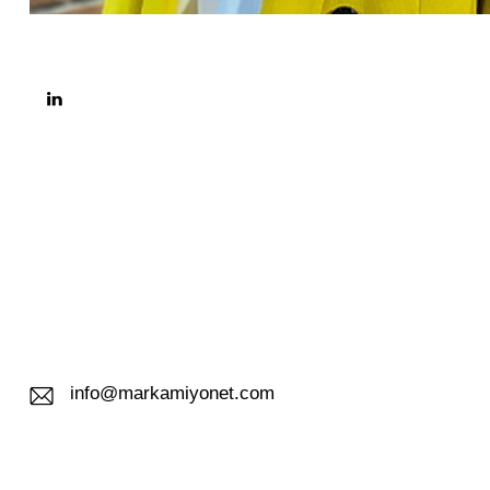
info@markamiyonet.com
E-
m
ail: