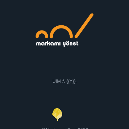
UiM
© {{Y}}.